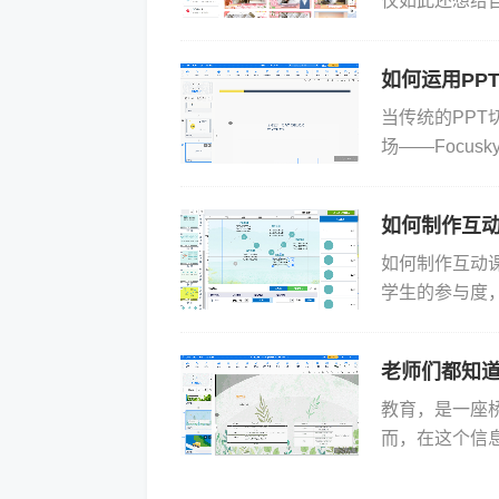
仅如此还想给
累，有时一时
写作神...
如何运用PP
当传统的PP
场——Focu
的PPT高级动
如何制作互动
如何制作互动
学生的参与度
过多媒体、动
奇心...
老师们都知
教育，是一座
而，在这个信
材，激发学生
走进教室，改..