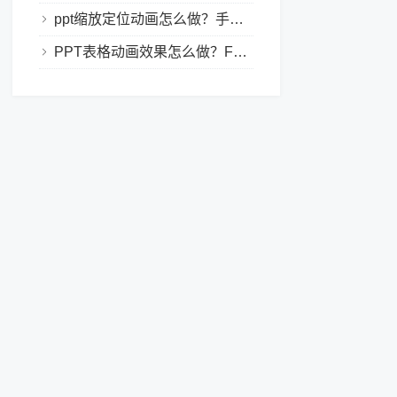
ppt缩放定位动画怎么做？手把手教程，小白也能学会做动态PPT
PPT表格动画效果怎么做？Focusky让你的演示更独特！