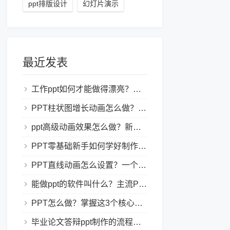
ppt排版设计
幻灯片演示
最近发表
工作ppt如何才能做得漂亮？职场PPT美化与制作技巧
PPT柱状图增长动画怎么做？实用的ppt技巧分享给你！
ppt高级动画效果怎么做？新手也能学会的亮眼PPT动画指南
PPT零基础新手如何学好制作PPT？新手入门全攻略
PPT直线动画怎么设置？一个简单的设置技巧
能做ppt的软件叫什么？主流PPT制作软件盘点与选型指南
PPT怎么做？掌握这3个核心制作方法与技巧，新手也能变大神！
毕业论文答辩ppt制作的流程是怎样的？新手零门槛指南