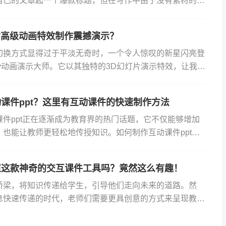
自己的文章起一个爆款标题，但在写作中由于没有素材的积
半会都想不出更好的写作思路。这时许多人都选择了使用ai
T高级动画特效制作震撼演示？
T切换方式显得过于平淡无奇时，一个令人惊叹的新星闪亮登
sky动画演示大师。它以其独特的3D幻灯片演示特效，让我们
画特效不再局限于平面的切换，而是带来了一场视觉冲...
课件ppt？这里有互动课件的快速制作方法
课件ppt正在逐渐成为教育界的热门话题，它不仅能够增加
，也能让教师更轻松地传授知识。如何制作互动课件ppt通
画、问答等方式，能够让课堂内容更加生动，引发学生的好
道这款神奇的交互课件工具吗？竟然这么有趣！
桥梁，将知识传递给学生，引导他们走向未来的道路。然
息快速传递的时代，老师们需要更具创意的方式来呈现教
的学习兴趣。交互课件，作为一种创新的教学工具，正逐渐
.