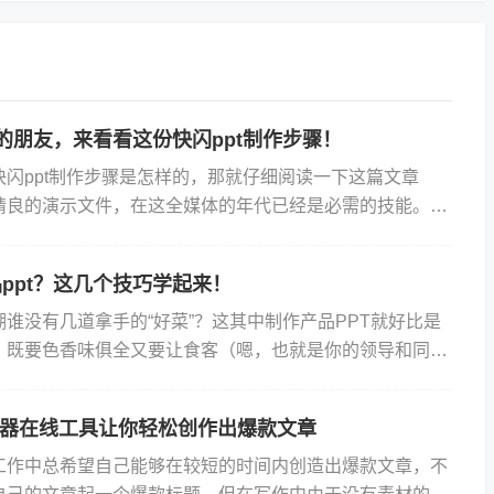
t的朋友，来看看这份快闪ppt制作步骤！
快闪ppt制作步骤是怎样的，那就仔细阅读一下这篇文章
精良的演示文件，在这全媒体的年代已经是必需的技能。这
性的思考、对信息的敏感筛选还有正确合适的工具去实现。
ppt？这几个技巧学起来！
谁没有几道拿手的“好菜”？这其中制作产品PPT就好比是
，既要色香味俱全又要让食客（嗯，也就是你的领导和同事
有味赞不绝口。那么今天就让我来传授你几招技巧教你怎么
神器在线工具让你轻松创作出爆款文章
工作中总希望自己能够在较短的时间内创造出爆款文章，不