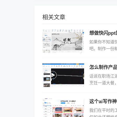
相关文章
想做快闪pp
如果你不知道
吧。制作一份
需要你有创造
而我们要...
怎么制作产品
话说在职场江湖
烹饪一道大餐
们）吃得津津
制作...
这个ai写作
我们在平时的