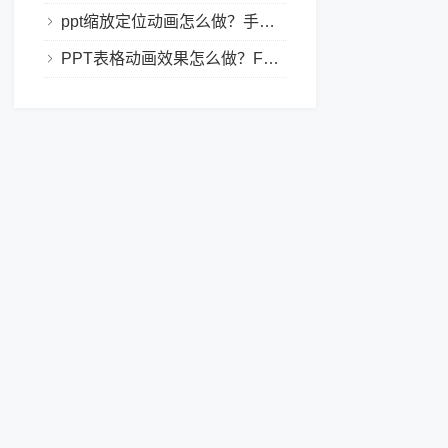
ppt缩放定位动画怎么做？手把手教程，小白也能学会做动态PPT
PPT表格动画效果怎么做？Focusky让你的演示更独特！