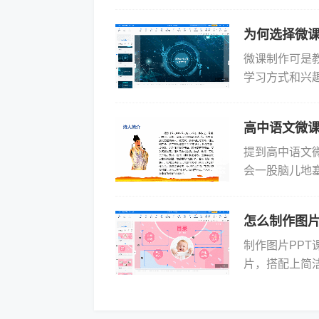
软件显得尤为重
成...
为何选择微课
微课制作可是
学习方式和兴
已经吸引不了
既有...
高中语文微
提到高中语文
会一股脑儿地
虑。举个例子
物性格，而...
怎么制作图片
制作图片PP
片，搭配上简
上。怎么制作图
图要...