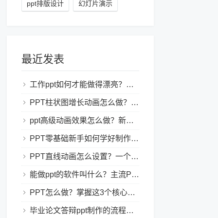
ppt排版设计
幻灯片演示
最近发表
工作ppt如何才能做得漂亮？职场PPT美化与制作技巧
PPT柱状图增长动画怎么做？实用的ppt技巧分享给你！
ppt高级动画效果怎么做？新手也能学会的亮眼PPT动画指南
PPT零基础新手如何学好制作PPT？新手入门全攻略
PPT直线动画怎么设置？一个简单的设置技巧
能做ppt的软件叫什么？主流PPT制作软件盘点与选型指南
PPT怎么做？掌握这3个核心制作方法与技巧，新手也能变大神！
毕业论文答辩ppt制作的流程是怎样的？新手零门槛指南