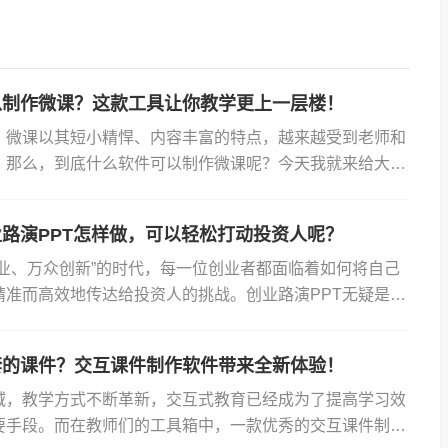
以制作微课？这款工具让你教学更上一层楼！
，微课以其短小精悍、内容丰富的特点，越来越受到老师和
。那么，到底什么软件可以制作微课呢？今天我就来给大家
Focusky万彩演示大师，并且通过一个“亡羊补牢”动画...
路演PPT怎样做，可以轻松打动投资人呢？
创业、万众创新”的时代，每一位创业者都面临着如何将自己
精准而高效地传达给投资人的挑战。创业路演PPT无疑是这
重要的一环。一份精美、专业的PPT往往能在第一时间抓住
套的课件？交互课件制作软件带来全新体验！
域，教学方式不断革新，交互式教育已经成为了提高学习效
要手段。而在教师们的工具箱中，一款优秀的交互课件制作