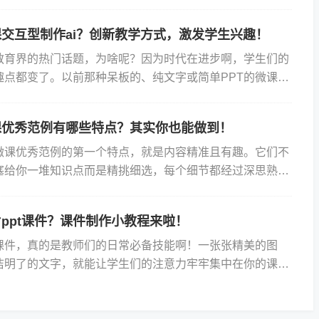
要。在众多的选择中，Focusky动画演示大师脱颖而出，
交互型制作ai？创新教学方式，激发学生兴趣！
教育界的热门话题，为啥呢？因为时代在进步啊，学生们的
趣点都变了。以前那种呆板的、纯文字或简单PPT的微课，
他们啦。微课交互型制作AI就应运而生了，它能帮你打造出
课优秀范例有哪些特点？其实你也能做到！
微课优秀范例的第一个特点，就是内容精准且有趣。它们不
塞给你一堆知识点而是精挑细选，每个细节都经过深思熟
：有个微课讲的是《红楼梦》的人物分析，不是简单介绍人
ppt课件？课件制作小教程来啦！
T课件，真的是教师们的日常必备技能啊！一张张精美的图
洁明了的文字，就能让学生们的注意力牢牢集中在你的课堂
片ppt课件呢？下面就来分享一些小技巧给大家吧！1、选