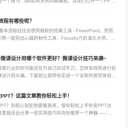
一个技巧：ppt如何关闭动画播放。当我们打开一个PPT
琳琅满目的动画效果，有时候会感到眼花缭乱。这些动画可
本流程有哪些呢？
基本流程往往会想到微软的经典工具 - PowerPoint。然而
荐一款别出心裁的制作工具：Focusky万彩演示大师。
传统PPT相比不仅简单易用、功能强大...
术微课设计用哪个软件更好？微课设计技巧来袭~
教育行业的你可能还在为自己初试牛刀，怎样有效地进行初
课设计而头痛。下面就让我带你走进一个全新的视觉体验
ky动画演示大师。作为目前领先的互动式演示与微课制作工具
PPT？这篇文章教你轻松上手！
PT？别担心别犯愁跟着我来，保你轻松上手秒变PPT达
章里我还会分享一些实用技巧并向你推荐一个神器——
动画演示大师的，用它里面的模版你也能做出炫酷的动态PPT！