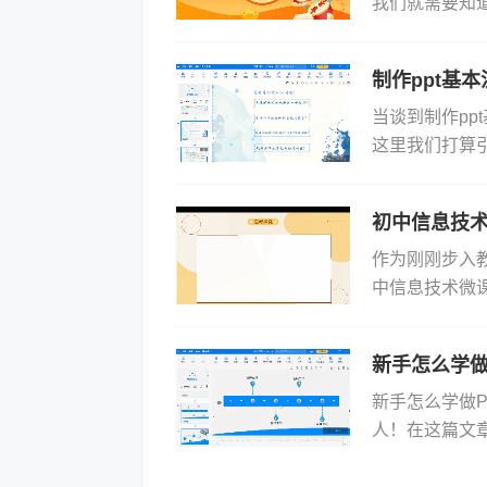
我们就需要知道
文件看到里面
能...
制作ppt基
当谈到制作ppt
这里我们打算引
Focusky与
初中信息技
作为刚刚步入
中信息技术微
——Focus
软件...
新手怎么学做
新手怎么学做P
人！在这篇文
Focusky
新...