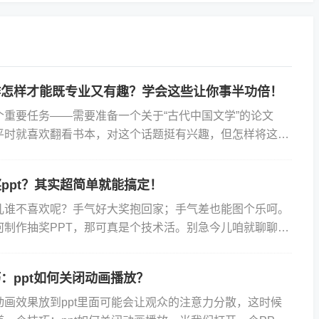
作怎样才能既专业又有趣？学会这些让你事半功倍！
个重要任务——需要准备一个关于“古代中国文学”的论文
我平时就喜欢翻看书本，对这个话题挺有兴趣，但怎样将这些
PT的形式清晰展现对我来说是个挑战。为了完成这个PPT
ppt？其实超简单就能搞定！
儿谁不喜欢呢？手气好大奖抱回家；手气差也能图个乐呵。
何制作抽奖PPT，那可真是个技术活。别急今儿咱就聊聊这
轻松上手成为抽奖PPT制作小达人！ 咱们得明白...
巧：ppt如何关闭动画播放？
动画效果放到ppt里面可能会让观众的注意力分散，这时候