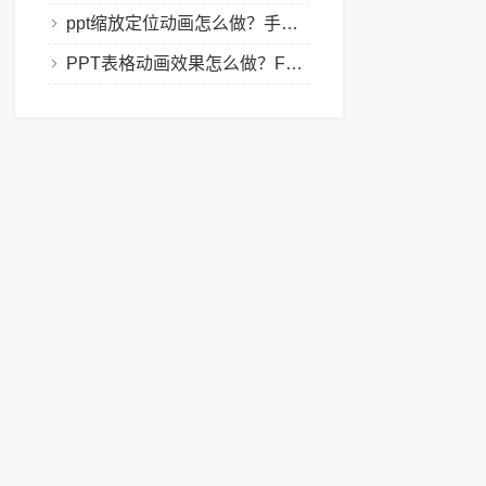
ppt缩放定位动画怎么做？手把手教程，小白也能学会做动态PPT
PPT表格动画效果怎么做？Focusky让你的演示更独特！