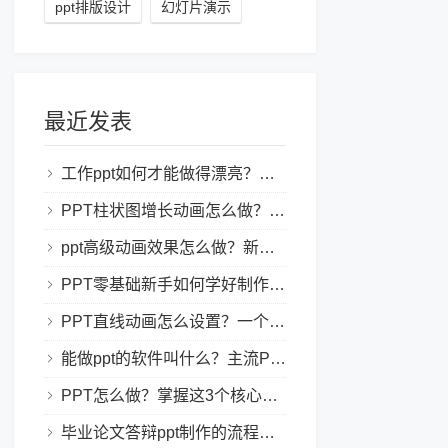
ppt排版设计
幻灯片演示
最近发表
工作ppt如何才能做得漂亮？职场PPT美化与制作技巧
PPT柱状图增长动画怎么做？实用的ppt技巧分享给你！
ppt高级动画效果怎么做？新手也能学会的亮眼PPT动画指南
PPT零基础新手如何学好制作PPT？新手入门全攻略
PPT直线动画怎么设置？一个简单的设置技巧
能做ppt的软件叫什么？主流PPT制作软件盘点与选型指南
PPT怎么做？掌握这3个核心制作方法与技巧，新手也能变大神！
毕业论文答辩ppt制作的流程是怎样的？新手零门槛指南