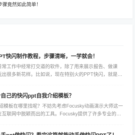
？步骤竟然如此简单！
PT快闪制作教程，步骤清晰，一学就会！
们日常工作中经常打交道的软件，除了用来展示报告、做课
玩出很多新花样。比如说，现在特别火的PPT快闪，就是一
示方式。那么，PPT快闪该怎么做呢？下面分享一份简单易
自己的快闪ppt自我介绍模板？
介绍模板在哪里找呢？不妨先考虑Focusky动画演示大师这一
互联网中脱颖而出的工具。Focusky提供了许多专业的
括快闪ppt模板，不仅可以为你省去从零开始的...