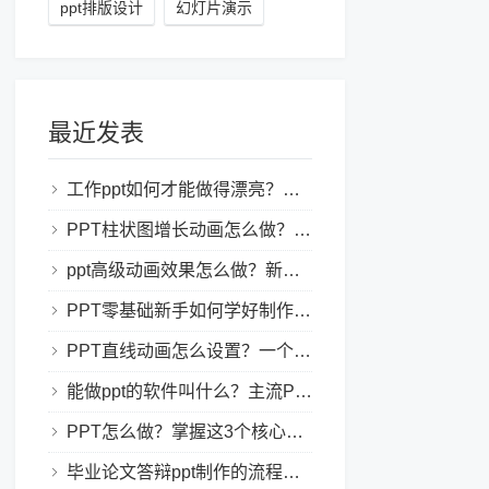
ppt排版设计
幻灯片演示
最近发表
工作ppt如何才能做得漂亮？职场PPT美化与制作技巧
PPT柱状图增长动画怎么做？实用的ppt技巧分享给你！
ppt高级动画效果怎么做？新手也能学会的亮眼PPT动画指南
PPT零基础新手如何学好制作PPT？新手入门全攻略
PPT直线动画怎么设置？一个简单的设置技巧
能做ppt的软件叫什么？主流PPT制作软件盘点与选型指南
PPT怎么做？掌握这3个核心制作方法与技巧，新手也能变大神！
毕业论文答辩ppt制作的流程是怎样的？新手零门槛指南