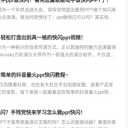
手ppt做快闪？看完这篇就能动手做快闪PPT了！
要办一个年终总结大会，领导突然提出要用PPT做个快闪来
点点滴滴。我当时就愣住了：ppt做快闪可以吗？其实快闪
容，那PPT应该可以做到吧。于是我打开了PPT软件开
轻松打造出别具一格的快闪ppt视频！
频作为一种新兴的信息传递方式，正以其独特的魅力迅速赢得
ocusky万彩演示大师作为一款强大的演示软件，不仅适用
制作，更在快闪PPT视频制作上展现出无可比拟的优势...
简单的抖音最火ppt快闪教程~
频不仅风靡着抖音，也在各大社交平台如朋友圈、或者产品发
它的身影。接下来就一起看看这份简单的抖音最火ppt快闪
们需要用到的制作工具是Focusky动画演示大师，它是...
快闪？手残党快来学习怎么做ppt快闪！
PPT不是用来做演示文稿的吗？怎么还能做动画？难道你是