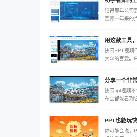
初学者如何上
记得那年公司
回顾一年来的
就是快速展示内
始...
用这款工具，
快闪PPT视
大众的喜爱。F
于传统的PPT
分享一个非常
快闪ppt视
布会都能看到
教程吧！首先我
PPT也能玩
你可能会说，