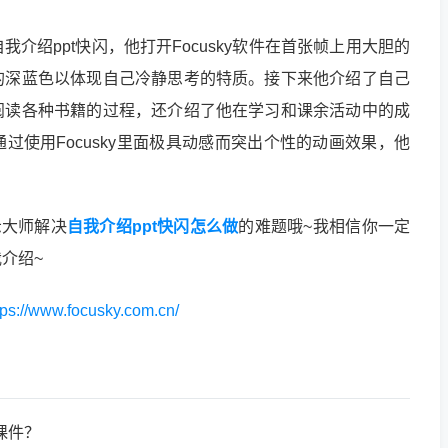
介绍ppt快闪，他打开Focusky软件在首张帧上用大胆的
的深蓝色以体现自己冷静思考的特质。接下来他介绍了自己
阅读各种书籍的过程，还介绍了他在学习和课余活动中的成
过使用Focusky里面极具动感而突出个性的动画效果，他
。
示大师解决
自我介绍ppt快闪怎么做
的难题哦~我相信你一定
介绍~
tps://www.focusky.com.cn/
课件？