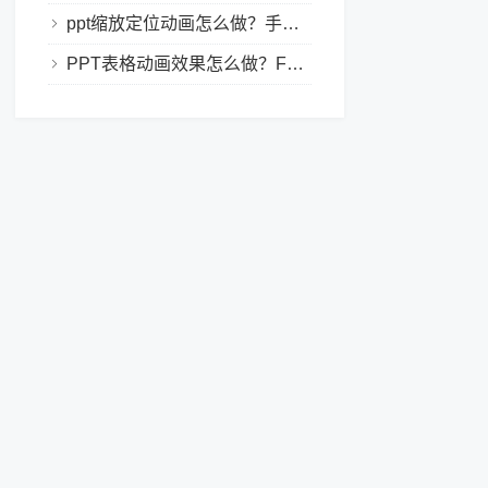
ppt缩放定位动画怎么做？手把手教程，小白也能学会做动态PPT
PPT表格动画效果怎么做？Focusky让你的演示更独特！