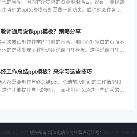
时代的宝库，因为它所提供的资源琳琅满目。然而，要找到
人生哲理的ppt免费模板却需费一番功夫。或许你会在各大
梭浏览着数以万计的结果，却始终难以找到那份恰到好处的
教师通用说课ppt模板？策略分享
得初次尝试制作教学PPT时的困惑。那时面对空白的页面不
运的是我发现了教师通用说课PPT模板。这种说课PPT模
设的框架，为我提供了一个清晰的制作思路。我只需按照模
终工作总结ppt模板？来学习这些技巧
场人都需要制作年终总结ppt，总结前段时间的工作情况和
，这样才能提升自己的能力，而我们可以通过一些优秀的个
结ppt模板来学习制作技巧。接下来就由我带大家了解下工
sky动画演示大师
版权所有 增值电信业务经营许可证号：
粤B2-20210262