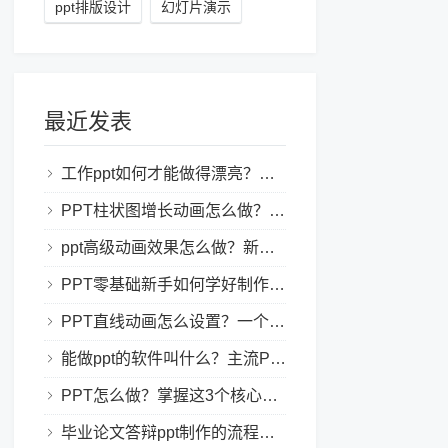
ppt排版设计
幻灯片演示
最近发表
工作ppt如何才能做得漂亮？职场PPT美化与制作技巧
PPT柱状图增长动画怎么做？实用的ppt技巧分享给你！
ppt高级动画效果怎么做？新手也能学会的亮眼PPT动画指南
PPT零基础新手如何学好制作PPT？新手入门全攻略
PPT直线动画怎么设置？一个简单的设置技巧
能做ppt的软件叫什么？主流PPT制作软件盘点与选型指南
PPT怎么做？掌握这3个核心制作方法与技巧，新手也能变大神！
毕业论文答辩ppt制作的流程是怎样的？新手零门槛指南