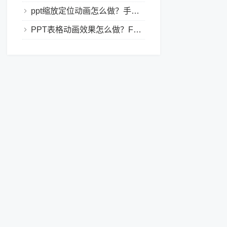
ppt缩放定位动画怎么做？手把手教程，小白也能学会做动态PPT
PPT表格动画效果怎么做？Focusky让你的演示更独特！