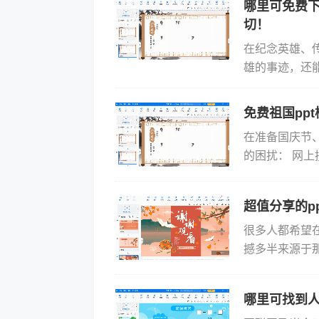
哪里可免费下
切！
在纪念英雄、
雄的事迹，还
在寻找既专业
我们...
免费祖国ppt
在准备国庆节
的困扰： 网上
质量参差不齐，
超值分享的p
很多人都希望
撼多半来源于
的ppt高级开
演...
哪里可找到人