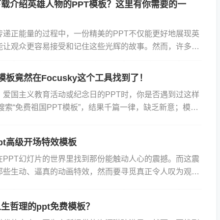
载介绍英雄人物的PPT模板？这里有你需要的一
传递正能量的过程中，一份精美的PPT不仅能更好地展现英
能让观众更容易接受和记住这些光辉的故事。然而，许多人
又免费的介绍英雄人物的PPT模板时常常感到困惑。今天，
模板竟然在Focusky这个工具找到了！
、爱国主义教育活动或纪念日的PPT时，你是否遇到过这样
搜索“免费祖国PPT模板”，结果千篇一律，缺乏新意；模板
有些甚至带有水印或版权问题；设计复杂的模板需要花...
pt高级开场特效模板
在PPT幻灯片的世界里找到那份能触动人心的震撼。而这震
那些生动、逼真的动画特效，然而要寻觅真正令人叹为观止
场特效模板却并非易事。众所周知PPT作为一款广为人知的
生哲理的ppt免费模板？