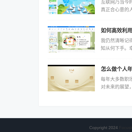
互联网乃当今
真正合心意的
搜索引擎中穿
设计。...
如何高效利用
我仍然清晰记
知从何下手。幸
板就像一个预
板...
怎么做个人年
每年大多数职
对未来的展望
人年终工作总
作总...
Copyright 2024
Focu