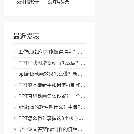
ppt排版设计
幻灯片演示
最近发表
工作ppt如何才能做得漂亮？职场PPT美化与制作技巧
PPT柱状图增长动画怎么做？实用的ppt技巧分享给你！
ppt高级动画效果怎么做？新手也能学会的亮眼PPT动画指南
PPT零基础新手如何学好制作PPT？新手入门全攻略
PPT直线动画怎么设置？一个简单的设置技巧
能做ppt的软件叫什么？主流PPT制作软件盘点与选型指南
PPT怎么做？掌握这3个核心制作方法与技巧，新手也能变大神！
毕业论文答辩ppt制作的流程是怎样的？新手零门槛指南