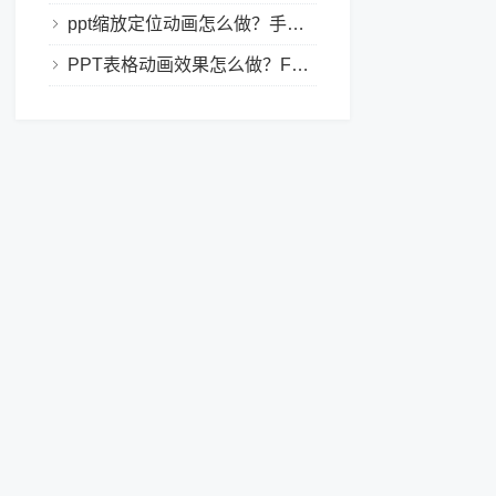
ppt缩放定位动画怎么做？手把手教程，小白也能学会做动态PPT
PPT表格动画效果怎么做？Focusky让你的演示更独特！