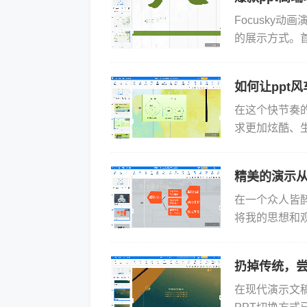
Focusky
的展示方式。首
过渡到令人惊叹
如何让ppt
在这个快节奏
求更加炫酷、
满足这些需求，
精美的演示从
在一个众人皆
将我的思想和
缚，直到我发现了
扔掉传统，尝
在现代演示文