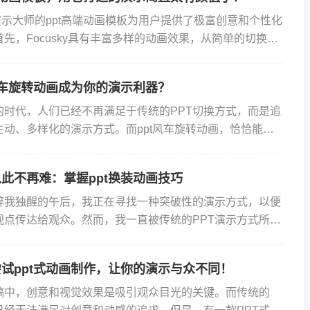
动画演示大师的ppt高端动画模板为用户提供了极富创意和个性化
先，Focusky具有丰富多样的动画效果，从简单的切换和
的3D旋转和翻转，每个细节都能让演示更具视...
风车旋转动画成为你的演示利器？
的时代，人们已经不再满足于传统的PPT切换方式，而是追
生动、多样化的演示方式。而ppt风车旋转动画，恰恰能够
它成为了Focusky动画演示大师中的一款重要特效。P...
此不再难：掌握ppt换装动画技巧
醉我独醒的午后，我正在寻找一种突破性的演示方式，以便
观点传达给观众。然而，我一直被传统的PPT演示方式所束
Focusky动画演示大师的ppt换装动画。Focus...
试ppt式动画制作，让你的演示与众不同！
稿中，创意和视觉效果是吸引观众目光的关键。而传统的