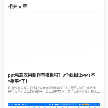
相关文章
ppt动态效果制作有模板吗？3个狠招让PPT不
“躺平”了！
你有没有发现，很多时候辛辛苦苦做的PPT，最终却成了催眠神
器？观众们要么昏昏欲睡，要么眼神空洞，完全get不到我们想表达
的点。为什么？因为你家的PPT还在“躺平”！静止的PPT很难吸引
人们的注意力，我...