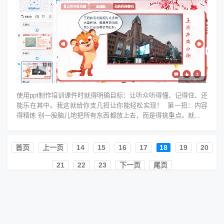
使用ppt制作培训课件时就得明确目标：让听众听得懂、记得住、还
能乐在其中。我这就给你支几招让你能轻松实现！ 第一招：内容
得精炼 别一股脑儿地把所有东西都放上去，而是得挑重点。就像咱
们吃饭得挑好吃的...
首页️
上一页
14
15
16
17
18
19
20
21
22
23
下一页
尾页