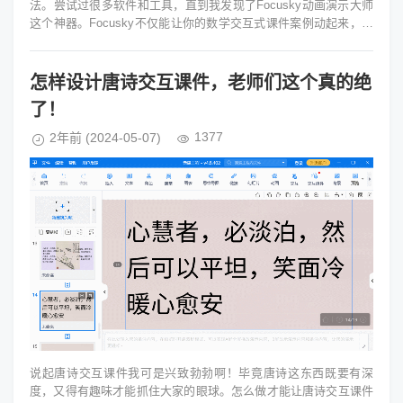
法。尝试过很多软件和工具，直到我发现了Focusky动画演示大师
这个神器。Focusky不仅能让你的数学交互式课件案例动起来，更
重要的是它提供...
怎样设计唐诗交互课件，老师们这个真的绝
了！
1377
2年前
(2024-05-07)
说起唐诗交互课件我可是兴致勃勃啊！毕竟唐诗这东西既要有深
度，又得有趣味才能抓住大家的眼球。怎么做才能让唐诗交互课件