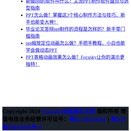
能做ppt的软件叫什么？主流PPT制作软件盘点与选
型指南
PPT怎么做？掌握这3个核心制作方法与技巧，新
手也能变大神！
毕业论文答辩ppt制作的流程是怎样的？新手零门
槛指南
ppt缩放定位动画怎么做？手把手教程，小白也能
学会做动态PPT
PPT表格动画效果怎么做？Focusky让你的演示更
独特！
Copyright 2024
Focusky动画演示大师
版权所有 增
值电信业务经营许可证号：
粤B2-20210262
|
粤ICP
备14041046号-4