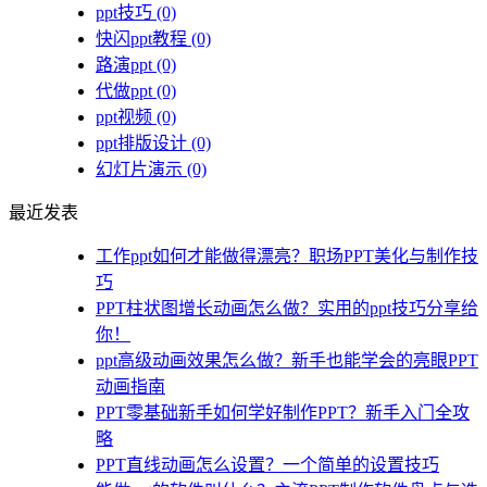
ppt技巧
(0)
快闪ppt教程
(0)
路演ppt
(0)
代做ppt
(0)
ppt视频
(0)
ppt排版设计
(0)
幻灯片演示
(0)
最近发表
工作ppt如何才能做得漂亮？职场PPT美化与制作技
巧
PPT柱状图增长动画怎么做？实用的ppt技巧分享给
你！
ppt高级动画效果怎么做？新手也能学会的亮眼PPT
动画指南
PPT零基础新手如何学好制作PPT？新手入门全攻
略
PPT直线动画怎么设置？一个简单的设置技巧