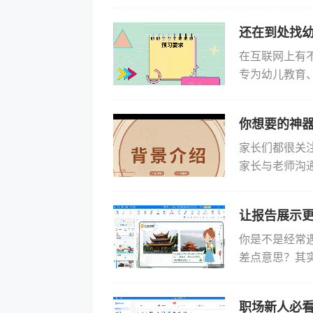
板关键词就会
各...
还在到处找幼
在互联网上有
专为幼儿教育
的幼儿PPT
符合...
你想要的神器
家长们都很关
家长与老师沟
其中制作一份
就来聊...
让报告展示更
你是不是经常
差点意思？其
么简约PPT
的P...
职场新人必看