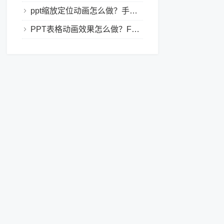
ppt缩放定位动画怎么做？手把手教程，小白也能学会做动态PPT
PPT表格动画效果怎么做？Focusky让你的演示更独特！