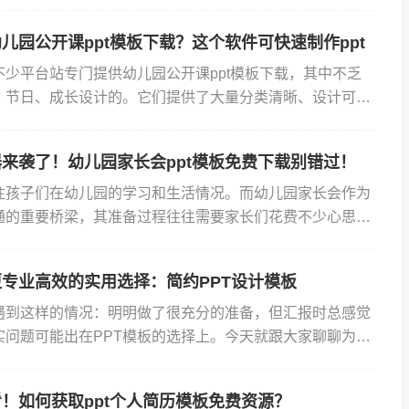
看到大量的搜索结果。当然有许多优秀的模板网站提供了
儿园公开课ppt模板下载？这个软件可快速制作ppt
不少平台站专门提供幼儿园公开课ppt模板下载，其中不乏
、节日、成长设计的。它们提供了大量分类清晰、设计可爱
模板。这些色彩鲜艳、插图生动、文字排版合理的模板往往很
来袭了！幼儿园家长会ppt模板免费下载别错过！
注孩子们在幼儿园的学习和生活情况。而幼儿园家长会作为
通的重要桥梁，其准备过程往往需要家长们花费不少心思。
既专业又富有创意的PPT就成了不少家长的难题。今天我们
专业高效的实用选择：简约PPT设计模板
遇到这样的情况：明明做了很充分的准备，但汇报时总感觉
实问题可能出在PPT模板的选择上。今天就跟大家聊聊为什
设计模板能帮你轻松搞定专业报告展示。说实话，现在市面上
！如何获取ppt个人简历模板免费资源？