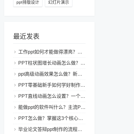
ppt排版设计
幻灯片演示
最近发表
工作ppt如何才能做得漂亮？职场PPT美化与制作技巧
PPT柱状图增长动画怎么做？实用的ppt技巧分享给你！
ppt高级动画效果怎么做？新手也能学会的亮眼PPT动画指南
PPT零基础新手如何学好制作PPT？新手入门全攻略
PPT直线动画怎么设置？一个简单的设置技巧
能做ppt的软件叫什么？主流PPT制作软件盘点与选型指南
PPT怎么做？掌握这3个核心制作方法与技巧，新手也能变大神！
毕业论文答辩ppt制作的流程是怎样的？新手零门槛指南