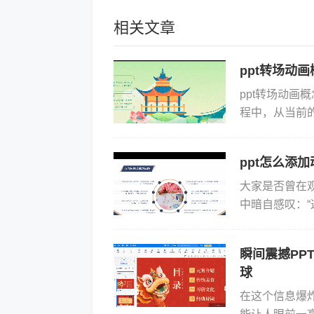
相关文章
ppt转场动
ppt转场动画
程中，从当前
能为平淡的页
究...
ppt怎么添
大家是否曾在
中暗自感叹：“
画。首先我们要
瞬间震撼PP
球
在这个信息爆