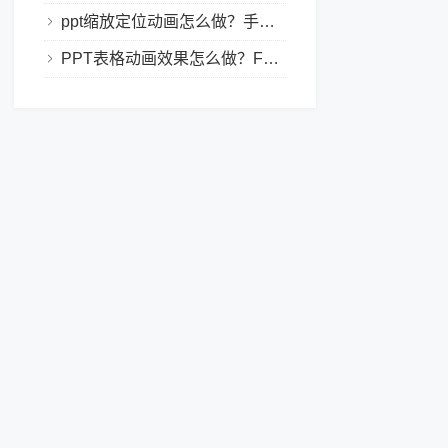
ppt缩放定位动画怎么做？手把手教程，小白也能学会做动态PPT
PPT表格动画效果怎么做？Focusky让你的演示更独特！