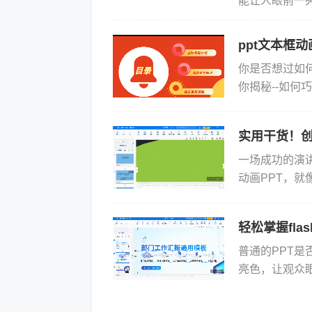
能让人眼前一
PPT动画。 
ppt文本框
你是否想过如
你揭秘--如何
演示大师，它能
实用干货！创
一场成功的演
动画PPT，
张张静态幻灯
述一个...
轻松掌握fl
普通的PPT
亮色，让观众眼
这个领域，Fo