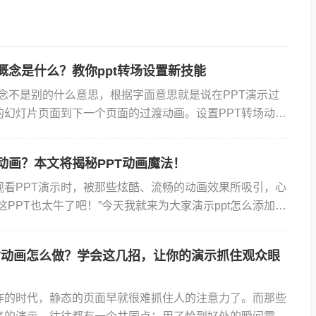
画概念是什么？教你ppt转场设置新技能
概念不是别的什么意思，根据字面意思就是说在PPT演示过
的幻灯片页面到下一个页面的过渡动画。设置PPT转场动画
面增添了几分灵动与生气。我们在设置转场动画时不需要深
加动画？本文将揭秘PPT动画魔法！
观看PPT演示时，被那些炫酷、流畅的动画效果所吸引，心
这PPT也太牛了吧！”今天我就来为大家演示ppt怎么添加动
明白PPT动画不仅仅是为了好看，更是为了让观众更...
T动画怎么做？学会这几招，让你的演示抓住观众眼
炸的时代，静态的页面早就很难抓住人的注意力了。而那些