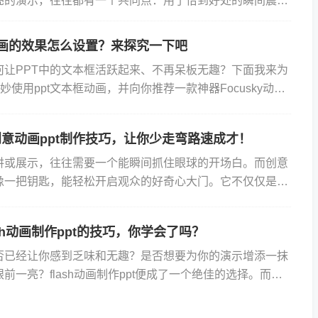
亮的演示，往往都有一个共同点：用了恰到好处的瞬间震撼
今天就和大家聊聊，怎么做出那种能让观众“哇”出声的动...
动画的效果怎么设置？来探究一下吧
何让PPT中的文本框活跃起来、不再呆板无趣？下面我来为
巧妙使用ppt文本框动画，并向你推荐一款神器Focusky动画
助你轻松制作动感十足的PPT！先来给大家举个...
意动画ppt制作技巧，让你少走弯路速成才！
讲或展示，往往需要一个能瞬间抓住眼球的开场白。而创意
就像一把钥匙，能轻松开启观众的好奇心大门。它不仅仅是一
片的堆砌，更是通过动态效果、声音与视觉的巧妙结合，讲
ash动画制作ppt的技巧，你学会了吗？
是否已经让你感到乏味和无趣？是否想要为你的演示增添一抹
前一亮？flash动画制作ppt便成了一个绝佳的选择。而在
cusky以其独特的优势和便捷性脱颖而出。以一家...