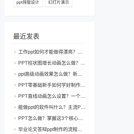
ppt排版设计
幻灯片演示
最近发表
工作ppt如何才能做得漂亮？职场PPT美化与制作技巧
PPT柱状图增长动画怎么做？实用的ppt技巧分享给你！
ppt高级动画效果怎么做？新手也能学会的亮眼PPT动画指南
PPT零基础新手如何学好制作PPT？新手入门全攻略
PPT直线动画怎么设置？一个简单的设置技巧
能做ppt的软件叫什么？主流PPT制作软件盘点与选型指南
PPT怎么做？掌握这3个核心制作方法与技巧，新手也能变大神！
毕业论文答辩ppt制作的流程是怎样的？新手零门槛指南