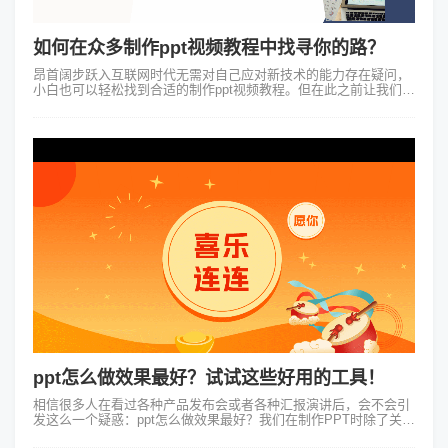
如何在众多制作ppt视频教程中找寻你的路？
昂首阔步跃入互联网时代无需对自己应对新技术的能力存在疑问，
小白也可以轻松找到合适的制作ppt视频教程。但在此之前让我们先
明确一个观点：PPT并不是唯一的、也不是最优的解决方案，真正
优秀的内容既需要拥有...
ppt怎么做效果最好？试试这些好用的工具！
相信很多人在看过各种产品发布会或者各种汇报演讲后，会不会引
发这么一个疑惑：ppt怎么做效果最好？我们在制作PPT时除了关注
内容本身之外，其演示效果也是很值得关注的一点。如果大家想制