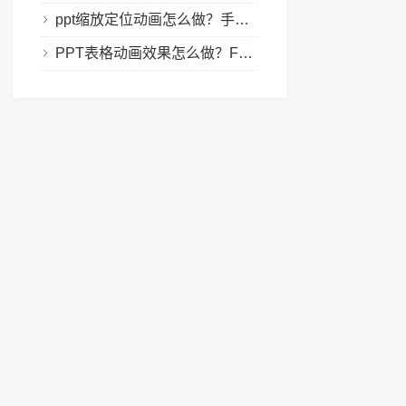
ppt缩放定位动画怎么做？手把手教程，小白也能学会做动态PPT
PPT表格动画效果怎么做？Focusky让你的演示更独特！