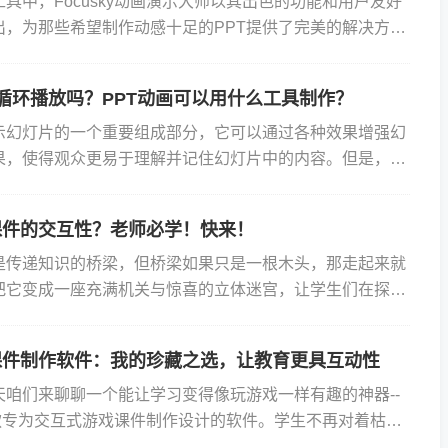
具中，Focusky动画演示大师以其出色的功能和用户友好
出，为那些希望制作动感十足的PPT提供了完美的解决方
PT动画怎么做才能更有吸引力，更有深度？接下来，我们
以循环播放吗？PPT动画可以用什么工具制作？
展示幻灯片的一个重要组成部分，它可以通过各种效果增强幻
果，使得观众更易于理解并记住幻灯片中的内容。但是，有
让PPT动画循环播放，以便让观众更好地理解幻灯片中的内
课件的交互性？老师必学！快来！
是传递知识的桥梁，但桥梁如果只是一根木头，那走起来就
把它变成一座充满机关与惊喜的立体迷宫，让学生们在探索
趣。具体怎么样提高课件的交互性？ 招数一：动态元...
课件制作软件：我的珍藏之选，让教育更具互动性
天咱们来聊聊一个能让学习变得像玩游戏一样有趣的神器--
，一款专为交互式游戏课件制作设计的软件。学生不再对着枯燥
哈欠，而是沉浸在你精心设计的互动游戏中，那种兴奋和...