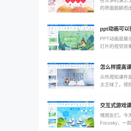
在众多的演示工
的界面脱颖而
案。那么，P
就...
ppt动画可
PPT动画是
灯片的视觉效
时候我们想要
容。...
怎么样提高
众所周知课件
太乏味了。得
中享受学习的乐
交互式游戏
嘿朋友们，今
Focusky
无味的PPT打