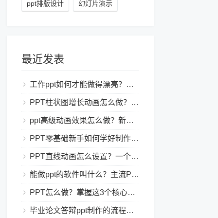
ppt排版设计
幻灯片演示
最近发表
工作ppt如何才能做得漂亮？职场PPT美化与制作技巧
PPT柱状图增长动画怎么做？实用的ppt技巧分享给你！
ppt高级动画效果怎么做？新手也能学会的亮眼PPT动画指南
PPT零基础新手如何学好制作PPT？新手入门全攻略
PPT直线动画怎么设置？一个简单的设置技巧
能做ppt的软件叫什么？主流PPT制作软件盘点与选型指南
PPT怎么做？掌握这3个核心制作方法与技巧，新手也能变大神！
毕业论文答辩ppt制作的流程是怎样的？新手零门槛指南