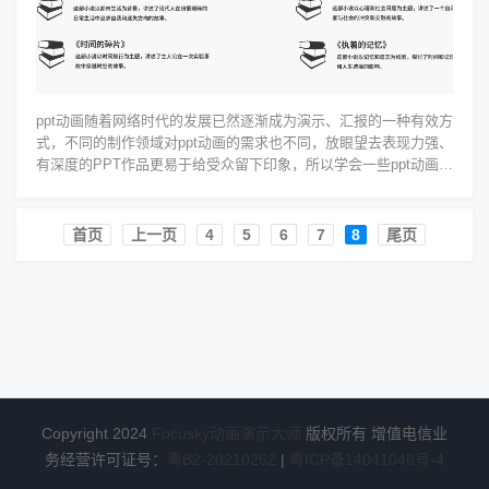
ppt动画随着网络时代的发展已然逐渐成为演示、汇报的一种有效方
式，不同的制作领域对ppt动画的需求也不同，放眼望去表现力强、
有深度的PPT作品更易于给受众留下印象，所以学会一些ppt动画技
巧高手技巧是...
首页️
上一页
4
5
6
7
8
尾页
Copyright 2024
Focusky动画演示大师
版权所有 增值电信业
务经营许可证号：
粤B2-20210262
|
粤ICP备14041046号-4